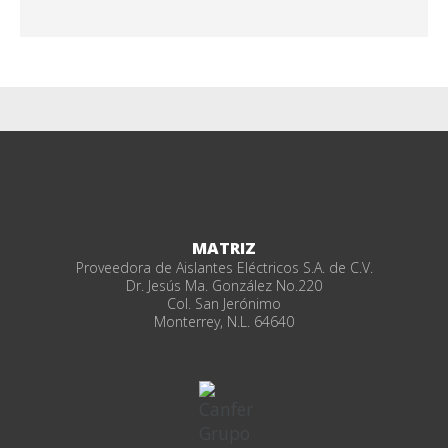
MATRIZ
Proveedora de Aislantes Eléctricos S.A. de C.V.
Dr. Jesús Ma. González No.220
Col. San Jerónimo
Monterrey, N.L. 64640