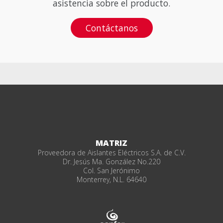
asistencia sobre el producto.
Contáctanos
MATRIZ
Proveedora de Aislantes Eléctricos S.A. de C.V.
Dr. Jesús Ma. González No.220
Col. San Jerónimo
Monterrey, N.L. 64640